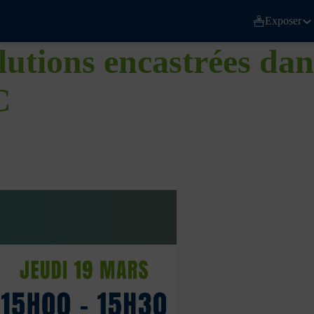
Exposer
lutions encastrées dan
C