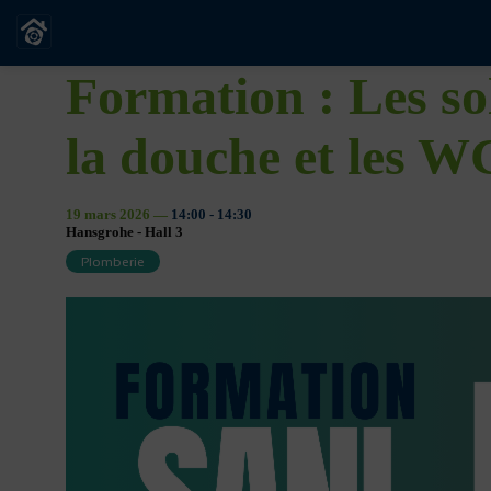
Formation : Les so
la douche et les W
19 mars 2026
—
14:00
-
14:30
Hansgrohe - Hall 3
Plomberie