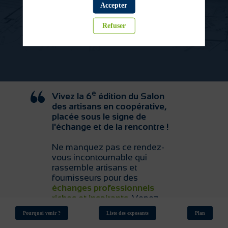
Accepter
?
Refuser
e
Vivez la 6
édition du Salon
des artisans en coopérative,
placée sous le signe de
l'échange et de la rencontre !
Ne manquez pas ce rendez-
vous incontournable qui
rassemble artisans et
fournisseurs pour des
échanges professionnels
riches et inspirants
. Venez
découvrir les dernières
Pourquoi venir ?
Liste des exposants
Plan
innovations, rencontrer des