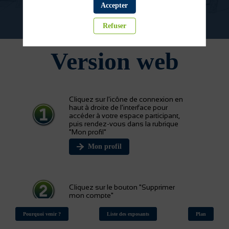
Accepter
Refuser
Version web
Cliquez sur l'icône de connexion en
haut à droite de l'interface pour
accéder à votre espace participant,
puis rendez-vous dans la rubrique
"Mon profil"
Mon profil
Cliquez sur le bouton "Supprimer
mon compte"
Pourquoi venir ?
Liste des exposants
Plan
Pour plus d'infos