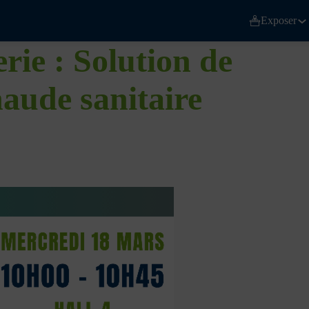
Exposer
ie : Solution de
haude sanitaire