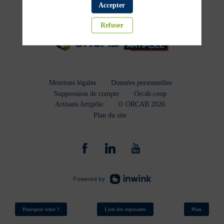
Accepter
Refuser
Mentions légales
Données personnelles
Suppression de compte
Orcab.coop
Artisans Artipôle
© ORCAB 2026
Plan du site
Powered by
Pourquoi venir ?
Liste des exposants
Plan