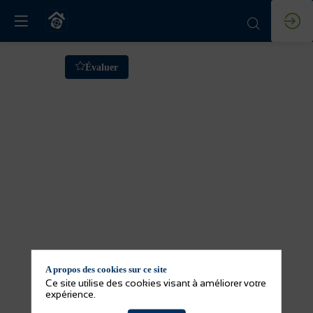
FABDIS
Évaluer
et
ETIM
:
la
clé
A propos des cookies sur ce site
pour
Ce site utilise des cookies visant à améliorer votre
expérience.