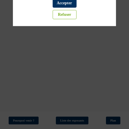
de
Accepter
Refuser
projets
photovoltaïques
19
mars
2026
—
14:45
-
15:15
Sélia
-
Hall
1
Partenaires institutionnels
Pourquoi venir ?
Liste des exposants
Plan