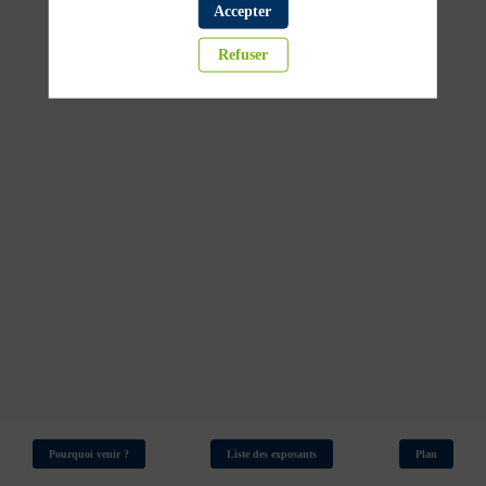
filtrée,
Accepter
Refuser
quelle
eau
buvez
vous
?
19
mars
2026
—
15:30
Pourquoi venir ?
Liste des exposants
Plan
-