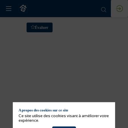
Atelier
Évaluer
IA
:
J’IArrive
:
moins
A propos des cookies sur ce site
de
Ce site utilise des cookies visant à améliorer votre
expérience.