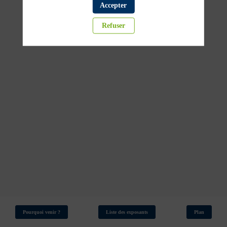
paperasse,
Accepter
Refuser
plus
de
chantiers
19
mars
2026
—
08:00
-
08:45
Hall
4
Partenaires institutionnels
Pourquoi venir ?
Liste des exposants
Plan