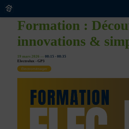
Formation : Découv
innovations & simpl
19 mars 2026
—
08:15
-
08:35
Electrolux - GP3
Électroménager