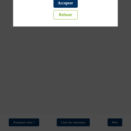
filtrée,
Accepter
Refuser
quelle
eau
buvez
vous
?
18
mars
2026
—
14:00
Pourquoi venir ?
Liste des exposants
Plan
-