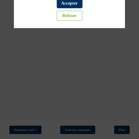
14:45
Accepter
Swiss
Krono
Refuser
-
GP2
Bois
Pourquoi venir ?
Liste des exposants
Plan