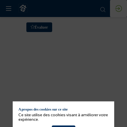
Formation
Évaluer
:
Atelier
technique
OSB
18
mars
A propos des cookies sur ce site
2026
Ce site utilise des cookies visant à améliorer votre
—
expérience.
13:45
-