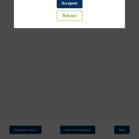
09:30
Accepter
Swiss
Krono
Refuser
-
GP2
Bois
Pourquoi venir ?
Liste des exposants
Plan