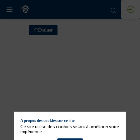
Formation
Évaluer
:
Atelier
technique
OSB
18
mars
A propos des cookies sur ce site
2026
Ce site utilise des cookies visant à améliorer votre
—
expérience.
08:30
-