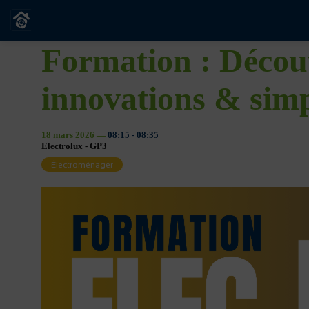
Formation : Découv
innovations & simpl
18 mars 2026
—
08:15
-
08:35
Electrolux - GP3
Électroménager