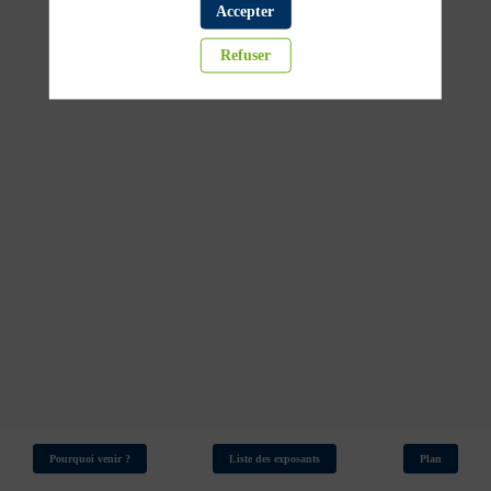
de
Accepter
Refuser
chauffage
dans
l’habitat
19
mars
2026
—
09:00
-
09:45
Danfoss
-
Hall
4
Pourquoi venir ?
Liste des exposants
Plan
Plomberie