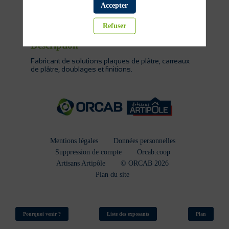
Accepter
Isolation et plaque de plâtre
Refuser
Description
Fabricant de solutions plaques de plâtre, carreaux
de plâtre, doublages et finitions.
Mentions légales
Données personnelles
Suppression de compte
Orcab.coop
Artisans Artipôle
© ORCAB 2026
Plan du site
Pourquoi venir ?
Liste des exposants
Plan