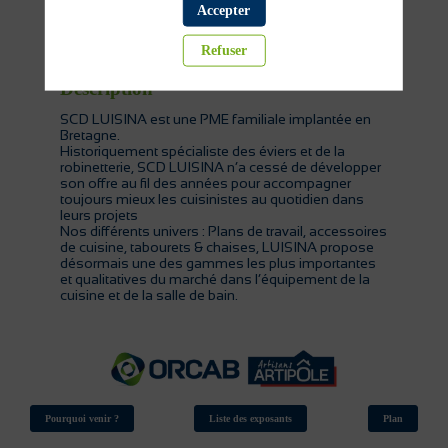
Accepter
Cuisine
Refuser
Description
SCD LUISINA est une PME familiale implantée en
Bretagne.
Historiquement spécialiste des éviers et de la
robinetterie, SCD LUISINA n’a cessé de développer
son offre au fil des années pour accompagner
toujours mieux les cuisinistes au quotidien dans
leurs projets
Nos différents univers : Plans de travail, accessoires
de cuisine, tabourets & chaises, LUISINA propose
désormais une des gammes les plus importantes
et qualitatives du marché dans l’équipement de la
cuisine et de la salle de bain.
Pourquoi venir ?
Liste des exposants
Plan
Mentions légales
Données personnelles