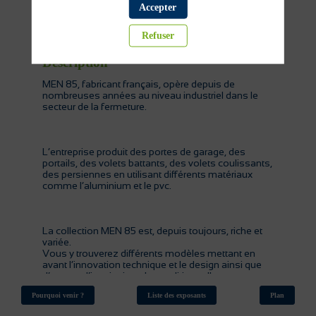
Accepter
Menuiserie
Refuser
Description
MEN 85, fabricant français, opère depuis de
nombreuses années au niveau industriel dans le
secteur de la fermeture.
L’entreprise produit des portes de garage, des
portails, des volets battants, des volets coulissants,
des persiennes en utilisant différents matériaux
comme l’aluminium et le pvc.
La collection MEN 85 est, depuis toujours, riche et
variée.
Vous y trouverez différents modèles mettant en
avant l’innovation technique et le design ainsi que
d’autres, d’inspiration plus traditionnelle ou
régionale.
Pourquoi venir ?
Liste des exposants
Plan