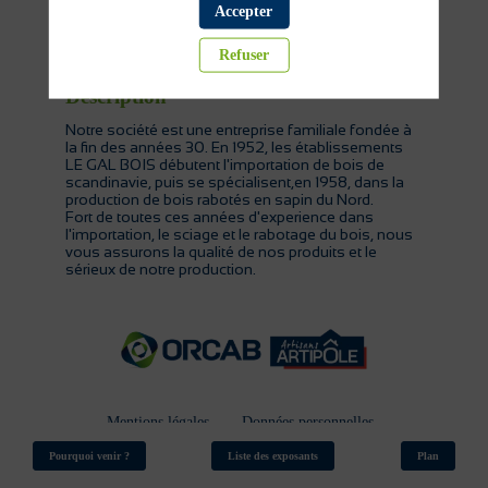
Accepter
Bois et dérivés
Refuser
Description
Notre société est une entreprise familiale fondée à
la fin des années 30. En 1952, les établissements
LE GAL BOIS débutent l'importation de bois de
scandinavie, puis se spécialisent,en 1958, dans la
production de bois rabotés en sapin du Nord.
Fort de toutes ces années d'experience dans
l'importation, le sciage et le rabotage du bois, nous
vous assurons la qualité de nos produits et le
sérieux de notre production.
Mentions légales
Données personnelles
Suppression de compte
Orcab.coop
Pourquoi venir ?
Liste des exposants
Plan
Artisans Artipôle
© ORCAB 2026