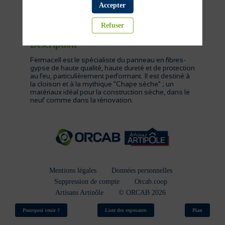
Accepter
Isolation et plaque de plâtre
Refuser
Description
Fermacell est le spécialiste du panneau en fibres-
gypse de haute qualité, haute dureté et de protection
au feu, particulièrement performant. Il est destiné à
la cloison et à la mythique "Chape sèche" ; un
matériaux idéal pour la construction sèche, dans le
neuf comme dans la rénovation.
Mentions légales
Données personnelles
Suppression de compte
Orcab.coop
Artisans Artipôle
© ORCAB 2026
Plan du site
Pourquoi venir ?
Liste des exposants
Plan