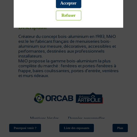
Accepter
Menuiserie
Refuser
Description
Créateur du concept bois-aluminium en 1983, MéO
est le 1er fabricant français de menuiseries bois-
aluminium sur mesure, décoratives, accessibles et
performantes, destinées aux professionnels
installateurs.
MéO propose la gamme bois-aluminium la plus
complète du marché : fenêtres et portes-fenêtres à
frappe, baies coulissantes, portes d’entrée, verrières
et murs rideaux.
Mentions légales
Données personnelles
Suppression de compte
Orcab.coop
Pourquoi venir ?
Liste des exposants
Plan
Artisans Artipôle
© ORCAB 2026