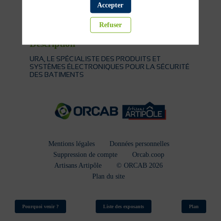
Accepter
Électricité
Refuser
Description
URA, LE SPÉCIALISTE DES PRODUITS ET
SYSTÈMES ÉLECTRONIQUES POUR LA SÉCURITÉ
DES BATIMENTS
Mentions légales
Données personnelles
Suppression de compte
Orcab.coop
Artisans Artipôle
© ORCAB 2026
Plan du site
Pourquoi venir ?
Liste des exposants
Plan