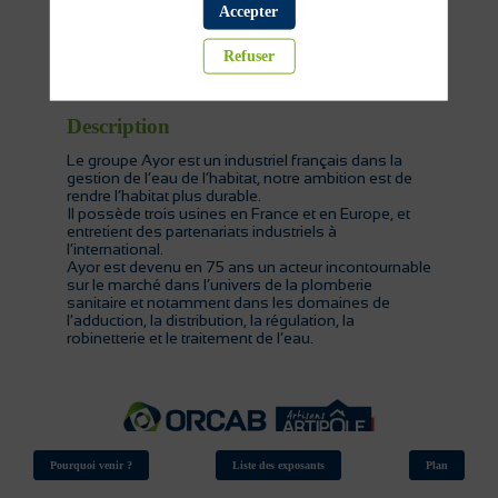
Accepter
Chauffage
Fourniture plomberie
Refuser
Sanitaire
Description
Le groupe Ayor est un industriel français dans la
gestion de l’eau de l’habitat, notre ambition est de
rendre l’habitat plus durable.
Il possède trois usines en France et en Europe, et
entretient des partenariats industriels à
l’international.
Ayor est devenu en 75 ans un acteur incontournable
sur le marché dans l’univers de la plomberie
sanitaire et notamment dans les domaines de
l’adduction, la distribution, la régulation, la
robinetterie et le traitement de l’eau.
Pourquoi venir ?
Liste des exposants
Plan
Mentions légales
Données personnelles