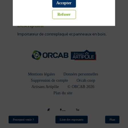
Accepter
Bois et dérivés
Refuser
Description
Importateur de contreplaqué et panneaux en bois.
Mentions légales
Données personnelles
Suppression de compte
Orcab.coop
Artisans Artipôle
© ORCAB 2026
Plan du site
Pourquoi venir ?
Liste des exposants
Plan