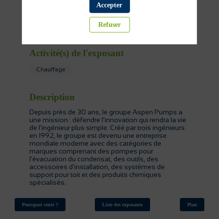
Accepter
Refuser
Partager mes informations
Activité(s) de l'exposant
Chauffage
Description
Depuis près de 30 ans, le groupe Aspen Pumps a
une mission : défendre l'innovation qui rendra la vie
de l'ingénieur plus simple. Créé par trois ingénieurs
en 1992, le groupe est devenu une entreprise
mondiale moderne avec des catégories de
marques comprenant des pompes pour
l'évacuation du condensat, des outils, des
accessoires d'installation, des systèmes de
support pour toit et des produits chimiques
spécialisés.
Pourquoi venir ?
Liste des exposants
Plan