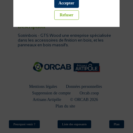
Accepter
Aménagement intérieur
Bois et dérivés
Refuser
Description
Sotrinbois - GTS Wood une entreprise spécialisée
dans les accessoires de finition en bois, et les
panneaux en bois massifs.
Mentions légales
Données personnelles
Suppression de compte
Orcab.coop
Artisans Artipôle
© ORCAB 2026
Plan du site
Pourquoi venir ?
Liste des exposants
Plan