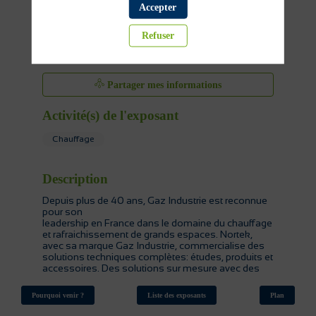
Accepter
Refuser
Partager mes informations
Activité(s) de l'exposant
Chauffage
Description
Depuis plus de 40 ans, Gaz Industrie est reconnue
pour son
leadership en France dans le domaine du chauffage
et rafraichissement de grands espaces. Nortek,
avec sa marque Gaz Industrie, commercialise des
solutions techniques complètes: études, produits et
accessoires. Des solutions sur mesure avec des
gammes parmi les plus performantes du marché.
Pourquoi venir ?
Liste des exposants
Plan