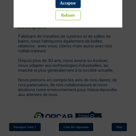
Accepter
Cuisine
Sanitaire
Refuser
Description
Fabricant de meubles de cuisines et de salles de
bains, nous fabriquons également de belles
relations : avec vous, clients mais aussi avec nos
collaborateurs.
Depuis plus de 30 ans, nous avons su évoluer,
nous adapter aux technologies industrielles, au
marché et plus généralement à la société actuelle.
Nous prenons en compte les avis de nos clients, de
nos partenaires, de nos collaborateurs et nous
étudions notre environnement pour mieux répondre
aux attentes de tous.
Pourquoi venir ?
Liste des exposants
Plan