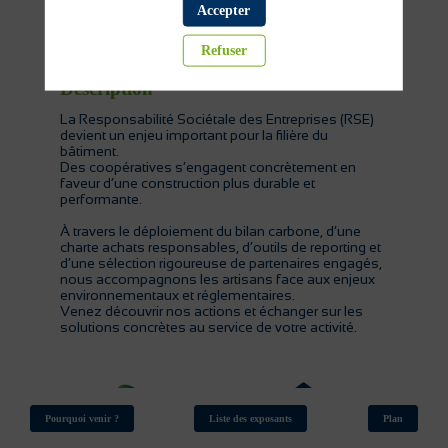
Accepter
Partenaires institutionnels
Refuser
Description
La Responsabilité Sociétale des Entreprises (RSE)
devient un enjeu important pour la filière du
bâtiment.
Des coopératives s’engagent concrètement en
faveur d’une construction plus durable et
performante.
À travers le déploiement du bilan carbone, d’une
charte achats responsables, d’outils de reporting et
d’une sélection rigoureuse de partenaires engagés,
nous accompagnons les artisans face aux enjeux
environnementaux et réglementaires.
Venez découvrir nos actions et échanger sur les
Pourquoi venir ?
Liste des exposants
Plan