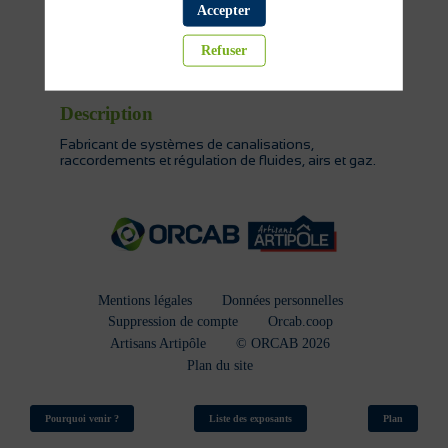
Accepter
Chauffage
Fourniture plomberie
Refuser
Fourniture plomberie
Sanitaire
Description
Fabricant de systèmes de canalisations,
raccordements et régulation de fluides, airs et gaz.
Mentions légales
Données personnelles
Suppression de compte
Orcab.coop
Artisans Artipôle
© ORCAB 2026
Plan du site
Pourquoi venir ?
Liste des exposants
Plan